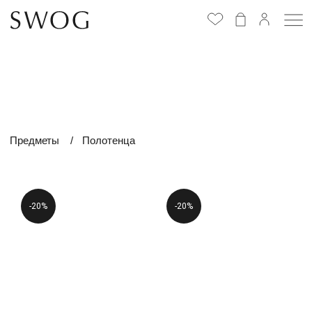
Избранное
(
0
)
Предметы
/
Полотенца
-20%
-20%