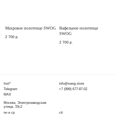
Inst*
info@swog.store
Махровое полотенце SWOG
Вафельное полотенце
Telegram
+7 (999) 677-87-02
SWOG
MAX
2 700
р.
Москва, Электрозаводская
2 700
р.
улица, 33с2
пн и ср
сб
13:00—20:00
12:30—19:00
*по записи
SWOG © 2026, все права защищены
Политика конфиденциальности
Договор оферты
Правила оплаты