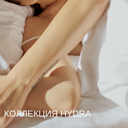
КОЛЛЕКЦИЯ HYDRA
Новая коллекция постельного белья,
полотенец и халатов, вдохновленная
путешествием на остров Идра
Впервые ступив на живописный остров Идра, мы были поражены
гармонией природы и архитектуры. Узкие улочки, яркие дома
и бескрайние морские просторы, создающие атмосферу
спокойствия и умиротворения. Это состояние внутренней гармонии
мы стремились передать в новой коллекции для дома SWOG.
Каждое изделие — не просто текстиль, это напоминание о том,
как важно находить время для отдыха и наслаждаться
простыми моментами. Мы использовали только натуральные