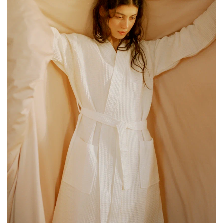
Telegram
+7 (999) 677-87-02
MAX
Москва, Электрозаводская
улица, 33с2
пн и ср
сб
13:00—20:00
12:30—19:00
*по записи
SWOG © 2026, все права защищены
Политика конфиденциальности
Договор оферты
Правила оплаты