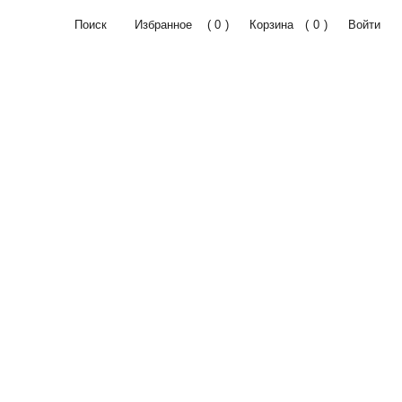
ск
Избранное
(
0
)
Корзина
(
0
)
Войти
СПЕЦИАЛЬНОЕ ПРЕДЛОЖЕНИЕ
SWOG X ДИЗАЙНЕРЫ
ГОТОВЫЕ РЕШЕНИЯ