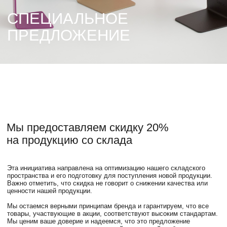
Мы предоставляем скидку 20%
на продукцию со склада
Эта инициатива направлена на оптимизацию нашего складского
пространства и его подготовку для поступления новой продукции.
Важно отметить, что скидка не говорит о снижении качества или
ценности нашей продукции.
Мы остаемся верными принципам бренда и гарантируем, что все
товары, участвующие в акции, соответствуют высоким стандартам.
Мы ценим ваше доверие и надеемся, что это предложение
позволит вам познакомиться с нашей продукцией по более
доступной цене.
Каталог изделий
В таблице прописаны позиции, которые есть в наличии на складе
в Москве (шоурум) и на производстве.
Чтобы заказать товары из наличия, напишите нам в WhatsApp
номер позиции и количество выбранного товара.
Мы подготовим коммерческое предложение и отправим вам
ссылку на оплату или счет.