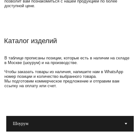
Inst*
info@swog.store
Telegram
+7 (999) 677-87-02
MAX
Москва, Электрозаводская
улица, 33с2
пн и ср
сб
13:00—20:00
12:30—19:00
*по записи
SWOG © 2026, все права защищены
Политика конфиденциальности