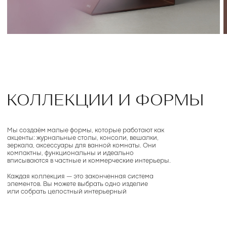
Inst*
info@swog.store
Telegram
+7 (999) 677-87-02
MAX
Москва, Электрозаводская
улица, 33с2
пн и ср
сб