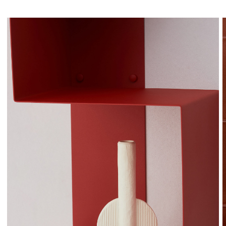
ПРОИЗВОДСТВО
Все изделия создаются на нашем собственном
производстве в России. Это даёт нам полный
контроль над качеством, сроками и деталями.
Мы не аутсорсим эстетику — мы производим её сами.
Наши мастера владеют полным циклом обработки
металла: резка, гибка, сварка, шлифовка, окраска.
Это не потоковое производство — это авторский
подход к каждой детали.