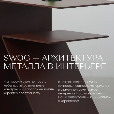
SWOG — АРХИТЕКТУРА
МЕТАЛЛА В ИНТЕРЬЕРЕ
Мы проектируем не просто
В каждом изделии SWOG —
мебель, а выразительные
точность, честность материалов
конструкции, способные задать
и уважение к архитектуре
характер пространству.
интерьера. Наш язык — металл.
Наша философия — минимализм
с характером.
ФИЛОСОФИЯ
В SWOG минимализм становится
языком, на котором мы говорим
о пространстве и форме
SWOG — это российский бренд, выросший из любви
к промышленной эстетике, чистым формам
и безупречному исполнению.
Мы верим, что даже самые простые предметы могут