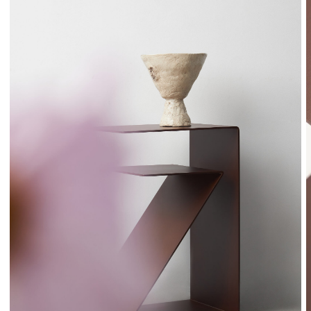
ДЛЯ КОГО МЫ СОЗДАЁМ
SWOG — для тех, кто ценит чистоту
формы, надёжность конструкции
и уважение к пространству
Наши изделия выбирают архитекторы, дизайнеры
интерьеров, частные заказчики, которые ищут
не просто мебель, а инструмент выражения.
Мы производим в России. Мы гордимся этим.
Поддерживаем локальное производство,
вкладываемся в дизайн-культуру и делаем
продукты, которые достойны
международного уровня.