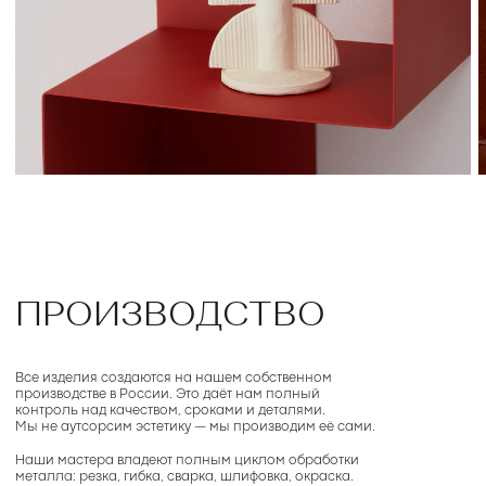
МАТЕРИАЛЫ
В основе изделий — холоднокатаная,
горячекатаная и нержавеющая сталь
Для финишной отделки мы используем фактурную
порошковую краску: она создаёт матовую глубину цвета,
устойчива к царапинам и легко сочетается с другими
материалами интерьера.
Доступно более 10 видов покрытий. Работаем также
по индивидуальной палитре RAL по запросу.
СМОТРЕТЬ МАТЕРИАЛЫ