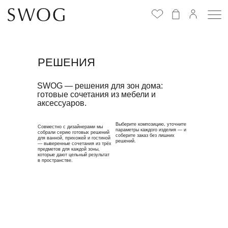
Избранное
(
0
)
РЕШЕНИЯ
SWOG — решения для зон дома:
готовые сочетания из мебели и
аксессуаров.
Выберите композицию, уточните
Совместно с дизайнерами мы
параметры каждого изделия — и
собрали серию готовых решений
соберите заказ без лишних
для ванной, прихожей и гостиной
решений.
— выверенные сочетания из трёх
предметов для каждой зоны,
которые дают цельный результат
в пространстве.
ВАННАЯ №1