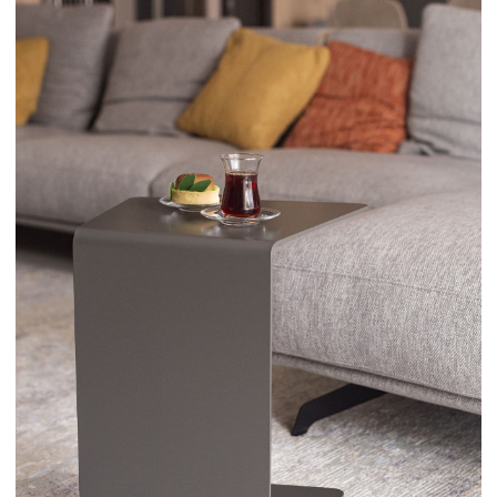
Inst*
info@swog.store
Telegram
+7 (999) 677-87-02
MAX
Москва, Электрозаводская
улица, 33с2
пн и ср
сб
13:00—20:00
12:30—19:00
*по записи
SWOG © 2026, все права защищены
Политика конфиденциальности
Договор оферты
Правила оплаты