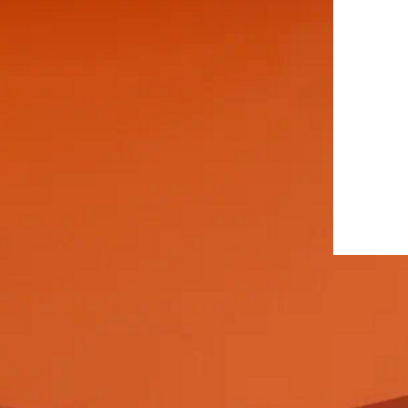
з
А
э