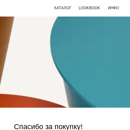
КАТАЛОГ
LOOKBOOK
ИНФО
Пои
ПОДАРКИ
КОЛЛЕКЦИЯ ENSO
Игральные карты
Сувениры
Подарочный сертификат
Спасибо за покупку!
Ваша оплата прошла успешно.