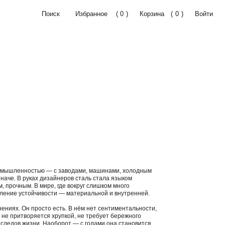
-c7da-452d-9eb6-1fdda78deb3f]
ск
Избранное
(
0
)
Корзина
(
0
)
Войти
СПЕЦИАЛЬНОЕ ПРЕДЛОЖЕНИЕ
SWOG X ДИЗАЙНЕРЫ
ГОТОВЫЕ РЕШЕНИЯ
ромышленностью — с заводами, машинами, холодным
иначе. В руках дизайнеров сталь стала языком
, прочным. В мире, где вокруг слишком много
вление устойчивости — материальной и внутренней.
ениях. Он просто есть. В нём нет сентиментальности,
и не притворяется хрупкой, не требует бережного
 следов жизни. Наоборот — с годами она становится