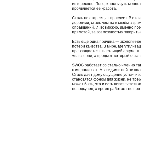
интереснее. Поверхность чуть меняет
проявляется её красота.
Сталь не стареет, а взрослеет. В отл
дорогими, сталь честна в своём выраж
оправданий. И, возможно, именно поэ
прямотой, за возможностью говорить 
Есть ещё одна причина — экологично
потери качества. В мире, где утилиза
превращается в настоящий аргумент.
«на сезон», а предмет, который оста
SWOG работает со сталью именно так
компромиссах. Мы видим в ней не холо
Сталь даёт дому ощущение устойчиво
становятся фоном для жизни, не тре
может быть, это и есть новая эстети
неподкупен, а время работает не прот