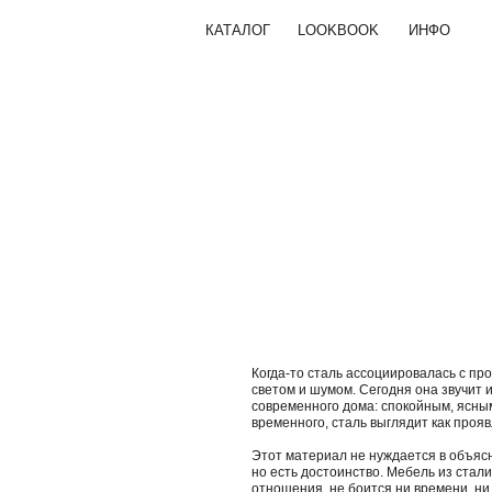
71): Подписка Collabza истекла: https://collabza.ru/subsc [8eab8fee
КАТАЛОГ
LOOKBOOK
ИНФО
Пои
ПОДАРКИ
КОЛЛЕКЦИЯ ENSO
Игральные карты
Сувениры
Подарочный сертификат
Когда-то сталь ассоциировалась с п
светом и шумом. Сегодня она звучит 
современного дома: спокойным, ясным
временного, сталь выглядит как проя
Этот материал не нуждается в объясн
но есть достоинство. Мебель из стал
отношения, не боится ни времени, ни