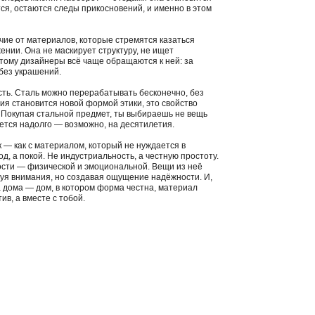
ся, остаются следы прикосновений, и именно в этом
ичие от материалов, которые стремятся казаться
ении. Она не маскирует структуру, не ищет
тому дизайнеры всё чаще обращаются к ней: за
без украшений.
сть. Сталь можно перерабатывать бесконечно, без
ция становится новой формой этики, это свойство
 Покупая стальной предмет, ты выбираешь не вещь
нется надолго — возможно, на десятилетия.
 — как с материалом, который не нуждается в
д, а покой. Не индустриальность, а честную простоту.
сти — физической и эмоциональной. Вещи из неё
буя внимания, но создавая ощущение надёжности. И,
ка дома — дом, в котором форма честна, материал
ив, а вместе с тобой.