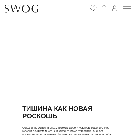
Избранное
(
0
)
ТИШИНА КАК НОВАЯ
РОСКОШЬ
Сегодня мы живём в эпоху громких форм и быстрых решений. Мир
говорит слишком много, и в какой-то момент человек начинает
искать не звуки, а тишину. Тишину, в которой можно услышать себя.