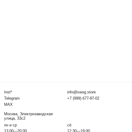
Москва, Электрозаводская
улица, 33с2
пн и ср
сб
13:00—20:00
12:30—19:00
*по записи
SWOG © 2026, все права защищены
Политика конфиденциальности
Договор оферты
Правила оплаты