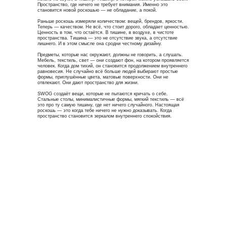
Пространство, где ничего не требует внимания. Именно это
становится новой роскошью — не обладание, а покой.
Раньше роскошь измеряли количеством: вещей, брендов, яркости.
Теперь — качеством. Не всё, что стоит дорого, обладает ценностью.
Ценность в том, что остаётся. В тишине, в воздухе, в чистоте
пространства. Тишина — это не отсутствие звука, а отсутствие
лишнего. И в этом смысле она сродни честному дизайну.
Предметы, которые нас окружают, должны не говорить, а слушать.
Мебель, текстиль, свет — они создают фон, на котором проявляется
человек. Когда дом тихий, он становится продолжением внутреннего
равновесия. Не случайно всё больше людей выбирают простые
формы, приглушённые цвета, матовые поверхности. Они не
отвлекают. Они дают пространство для жизни.
SWOG создаёт вещи, которые не пытаются кричать о себе.
Стальные столы, минималистичные формы, мягкий текстиль — всё
это про ту самую тишину, где нет ничего случайного. Настоящая
роскошь — это когда тебе ничего не нужно доказывать. Когда
пространство становится зеркалом внутреннего спокойствия.
Inst*
info@swog.store
Telegram
+7 (999) 677-87-02
MAX