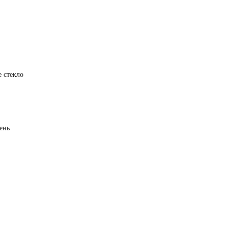
е стекло
ень