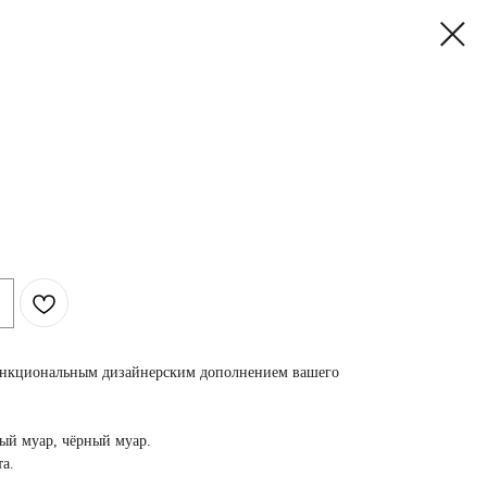
ункциональным дизайнерским дополнением вашего
рый муар, чёрный муар.
та
.