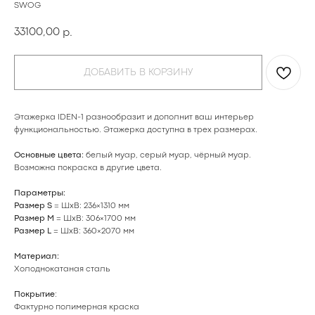
SWOG
33100,00
р.
ДОБАВИТЬ В КОРЗИНУ
Этажерка IDEN-1 разнообразит и дополнит ваш интерьер
функциональностью. Этажерка доступна в трех размерах.
Основные цвета:
белый муар, серый муар, чёрный муар.
Возможна покраска в
другие цвета
.
Параметры:
Размер S
= ШхВ: 236×1310 мм
Размер M
= ШхВ: 306×1700 мм
Размер L
= ШхВ: 360×2070 мм
Материал:
Холоднокатаная сталь
Покрытие
:
Фактурно полимерная краска