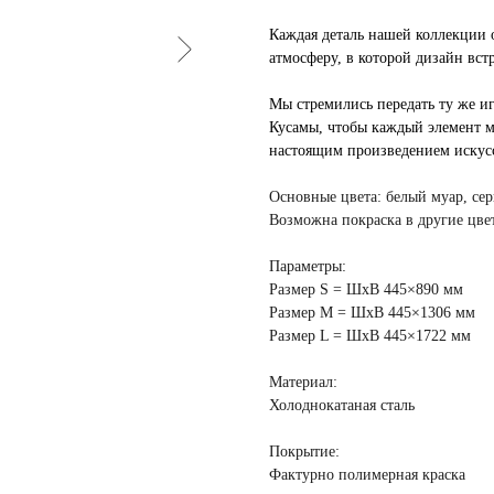
Каждая деталь нашей коллекции о
атмосферу, в которой дизайн встр
Мы стремились передать ту же и
Кусамы, чтобы каждый элемент м
настоящим произведением искусс
Основные цвета:
белый муар, се
Возможна покраска в
другие цве
Параметры:
Размер S
= ШхВ 445×890 мм
Размер M
= ШхВ 445×1306 мм
Размер L
= ШхВ 445×1722 мм
Материал:
Холоднокатаная сталь
Покрытие
:
Фактурно полимерная краска