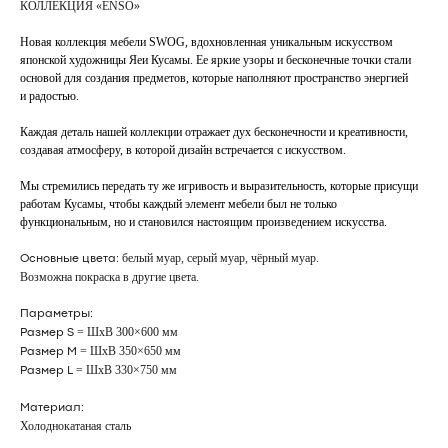
КОЛЛЕКЦИЯ «ENSO»
Новая коллекция мебели SWOG, вдохновленная уникальным искусством
японской художницы Яеи Кусамы. Ее яркие узоры и бесконечные точки стали
основой для создания предметов, которые наполняют пространство энергией
и радостью.
Каждая деталь нашей коллекции отражает дух бесконечности и креативности,
создавая атмосферу, в которой дизайн встречается с искусством.
Мы стремились передать ту же игривость и выразительность, которые присущи
работам Кусамы, чтобы каждый элемент мебели был не только
функциональным, но и становился настоящим произведением искусства.
белый муар, серый муар, чёрный муар.
Основные цвета:
Возможна покраска в
другие цвета
.
Параметры:
= ШхВ 300×600 мм
Размер S
= ШхВ 350×650 мм
Размер M
= ШхВ 330×750 мм
Размер L
Материал:
Холоднокатаная сталь