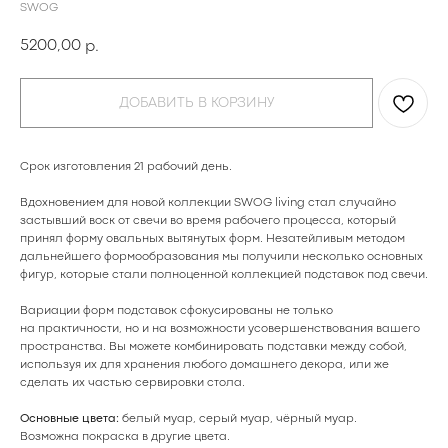
SWOG
5200,00
р.
ДОБАВИТЬ В КОРЗИНУ
Срок изготовления 21 рабочий день.
Вдохновением для новой коллекции SWOG living стал случайно
застывший воск от свечи во время рабочего процесса, который
принял форму овальных вытянутых форм. Незатейливым методом
дальнейшего формообразования мы получили несколько основных
фигур, которые стали полноценной коллекцией подставок под свечи.
Вариации форм подставок сфокусированы не только
на практичности, но и на возможности усовершенствования вашего
пространства. Вы можете комбинировать подставки между собой,
используя их для хранения любого домашнего декора, или же
сделать их частью сервировки стола.
Основные цвета:
белый муар, серый муар, чёрный муар.
Возможна покраска в
другие цвета
.