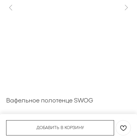
Вафельное полотенце SWOG
П
2 700
4 
р.
ДОБАВИТЬ В КОРЗИНУ